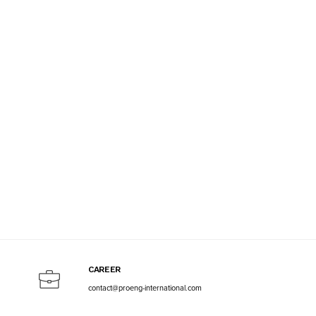
CAREER
contact@proeng-international.com