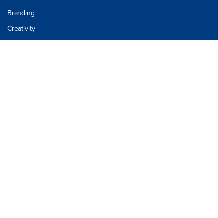
Branding
Creativity
Inspiration
slide_home
Méta
Connexion
Flux des publications
Flux des commentaires
Site de WordPress-FR
Centre urbain nord
+216 71 123 456