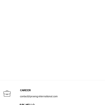
CAREER
contact@proeng-international.com
SAY HELLO