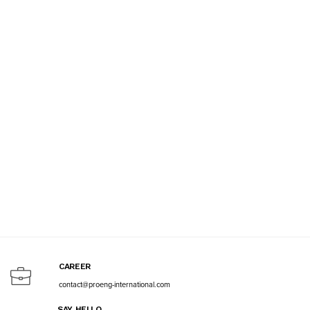
CAREER
contact@proeng-international.com
SAY HELLO