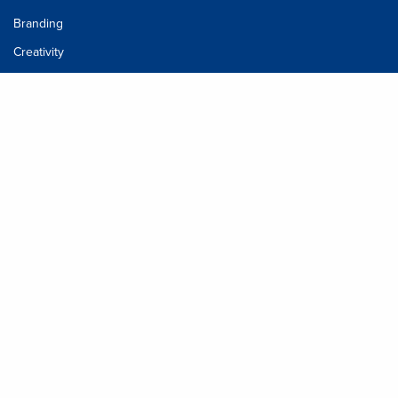
Branding
Creativity
Inspiration
slide_home
Méta
Connexion
Flux des publications
Flux des commentaires
Site de WordPress-FR
Centre urbain nord
+216 71 123 456